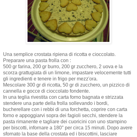
Una semplice crostata ripiena di ricotta e cioccolato.
Preparare una pasta frolla con :
500 gr farina, 200 gr burro, 200 gr zucchero, 2 uova e la
scorza grattugiata di un limone, impastare velocemente tutti
gli ingredienti e tenere in frigo per mezz'ora.
Mescolare 300 gr di ricotta, 50 gr di zucchero, un pizzico di
cannella e gocce di cioccolato fondente.
In una teglia rivestita con carta forno bagnata e strizzata
stendere una parte della frolla sollevando i bordi,
bucherellare con i rebbi di una forchetta, coprire con carta
forno e appoggiarvi sopra dei fagioli secchi, stendere la
pasta rimanente e tagliare dei cuoricini con uno stampino
per biscotti, infornare a 180° per circa 15 minuti. Dopo avere
sfornato la base della crostata ed i biscottini, lasciare