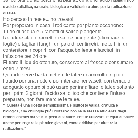
acido indolbutirrico
e acido salicilico,
naturale, biologico e validissimo aiuto per la radicazione
di talee
.
Ho cercato in rete e....ho trovato!
Per preparare in casa il radicante per piante occorrono:
1 litro di acqua e 5 rametti di salice piangente.
Recidere alcuni rametti di salice piangente (eliminare le
foglie) e tagliarli lunghi un paio di centimetri, metterli in un
contenitore, ricoprirli con l'acqua bollente e lasciarli in
infusione per 24 ore.
Filtrare il liquido ottenuto, conservare al fresco e consumare
entro 2 mesi.
Quando serve basta mettere le talee in ammollo in poco
liquido per una notte e poi interrare nei vasetti con terriccio
adeguato oppure si può usare per innaffiare le talee soltanto
per i primi 2 giorni, l'acido salicilico che contiene l'infuso
preparato, non farà marcire le talee.
" Questa è una ricetta semplicissima e piuttosto valida, gratuita e
biologica, che chiunque può utilizzare: non ha la stessa efficienza degli
ormoni chimici ma vale la pena di tentare. Potete utilizzare l’acqua di Salice
anche per irrigare le piantine giovani, come additivo per aiutare la
radicazione."